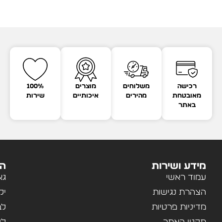
רכישה
משלוחים
מוצרים
100%
מאובטחת
מהירים
איכותיים
שירות
באתר
מידע ושירות
הק
עמוד ראשי
גא
הצהרת נגישות
יל
מדיניות פרטיות
לב
תקנון האתר
לנ