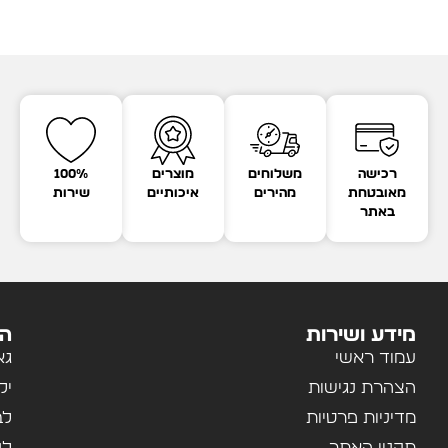
רכישה
משלוחים
מוצרים
100%
מאובטחת
מהירים
איכותיים
שירות
באתר
מידע ושירות
הק
עמוד ראשי
גא
הצהרת נגישות
יל
מדיניות פרטיות
לב
תקנון האתר
לנ