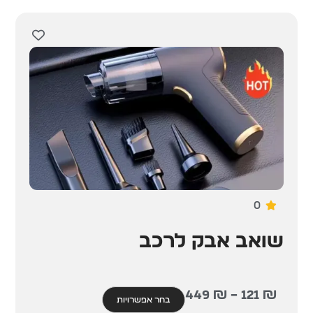
0
שואב אבק לרכב
449
₪
–
121
₪
בחר אפשרויות