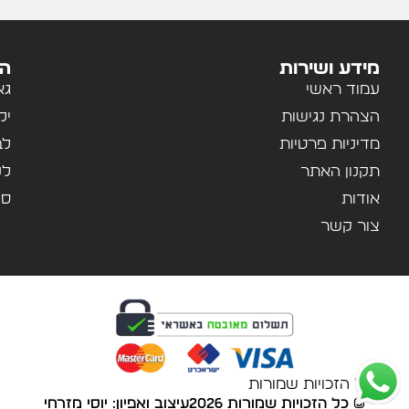
מידע ושירות
הק
עמוד ראשי
גא
הצהרת נגישות
יל
מדיניות פרטיות
לב
תקנון האתר
לנ
אודות
ספ
צור קשר
© כל הזכויות שמורות
© כל הזכויות שמורות 2026
עיצוב ואפיון:
יוסי מזרחי