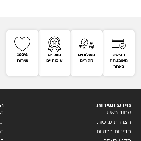
רכישה
משלוחים
מוצרים
100%
מאובטחת
מהירים
איכותיים
שירות
באתר
מידע ושירות
הק
עמוד ראשי
גא
הצהרת נגישות
יל
מדיניות פרטיות
לב
תקנון האתר
לנ