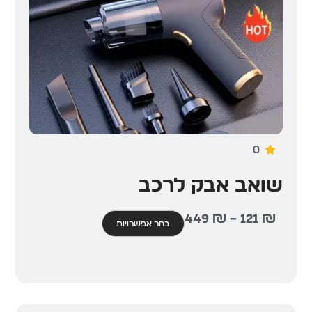
0
שואב אבק לרכב
449
₪
–
121
₪
בחר אפשרויות