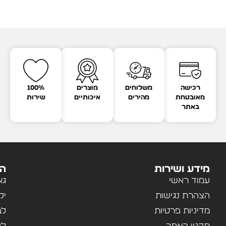
רכישה
משלוחים
מוצרים
100%
מאובטחת
מהירים
איכותיים
שירות
באתר
מידע ושירות
הק
עמוד ראשי
גא
הצהרת נגישות
יל
מדיניות פרטיות
לב
תקנון האתר
לנ