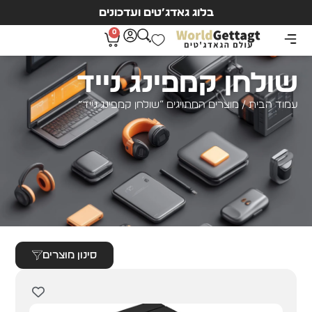
בלוג גאדג’טים ועדכונים
0
שולחן קמפינג נייד
עמוד הבית
/ מוצרים המתויגים “שולחן קמפינג נייד”
סינון מוצרים