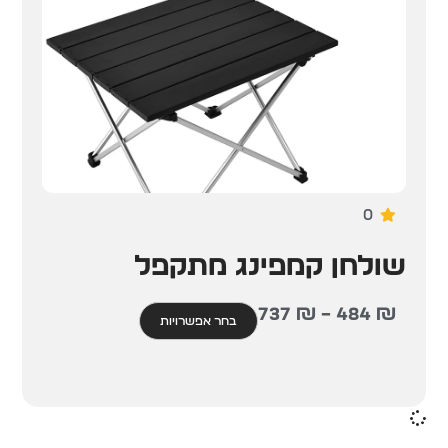
0
שולחן קמפינג מתקפל
737
₪
–
484
₪
בחר אפשרויות