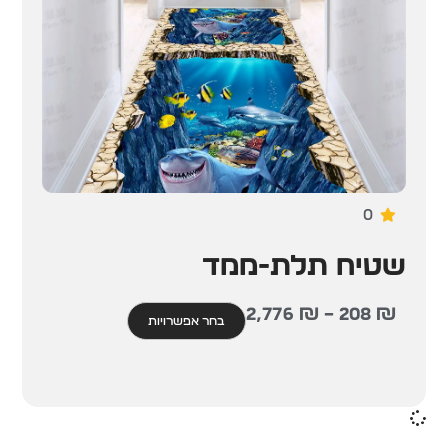
0
שטיח תלת-ממד
2,776
₪
–
208
₪
בחר אפשרויות