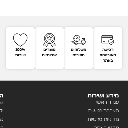
רכישה
משלוחים
מוצרים
100%
מאובטחת
מהירים
איכותיים
שירות
באתר
מידע ושירות
הק
עמוד ראשי
גא
הצהרת נגישות
יל
מדיניות פרטיות
לב
תקנון האתר
לנ