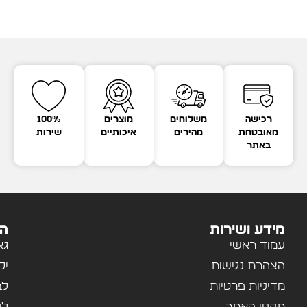
רכישה
משלוחים
מוצרים
100%
מאובטחת
מהירים
איכותיים
שירות
באתר
מידע ושירות
הק
עמוד ראשי
גא
הצהרת נגישות
יל
מדיניות פרטיות
לב
תקנון האתר
לנ