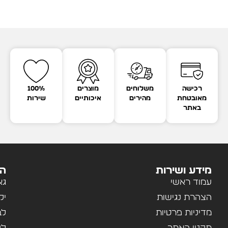
רכישה
משלוחים
מוצרים
100%
מאובטחת
מהירים
איכותיים
שירות
באתר
מידע ושירות
הק
עמוד ראשי
גא
הצהרת נגישות
יל
מדיניות פרטיות
לב
תקנון האתר
לנ