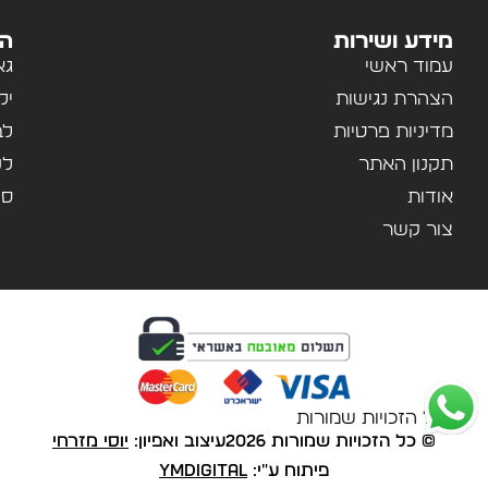
מידע ושירות
הק
עמוד ראשי
גא
הצהרת נגישות
יל
מדיניות פרטיות
לב
תקנון האתר
לנ
אודות
ספ
צור קשר
© כל הזכויות שמורות
© כל הזכויות שמורות 2026
עיצוב ואפיון:
יוסי מזרחי
פיתוח ע"י:
YMDigital