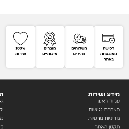
רכישה
משלוחים
מוצרים
100%
מאובטחת
מהירים
איכותיים
שירות
באתר
מידע ושירות
הק
עמוד ראשי
גא
הצהרת נגישות
יל
מדיניות פרטיות
לב
תקנון האתר
לנ