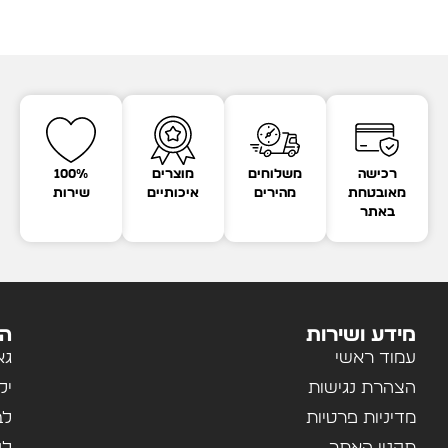
רכישה
משלוחים
מוצרים
100%
מאובטחת
מהירים
איכותיים
שירות
באתר
מידע ושירות
הק
עמוד ראשי
גא
הצהרת נגישות
יל
מדיניות פרטיות
לב
תקנון האתר
לנ