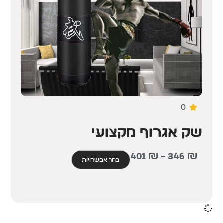
0
שק אגרוף מקצועי
401
₪
–
346
₪
בחר אפשרויות