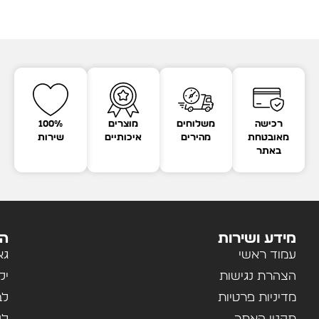
רכישה
משלוחים
מוצרים
100%
מאובטחת
מהירים
איכותיים
שירות
באתר
מידע ושירות
הק
עמוד ראשי
גא
הצהרת נגישות
יל
מדיניות פרטיות
לב
תקנון האתר
לנ