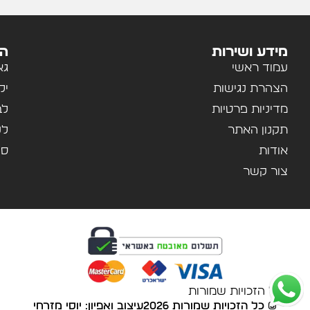
מידע ושירות
הק
עמוד ראשי
גא
הצהרת נגישות
יל
מדיניות פרטיות
לב
תקנון האתר
לנ
אודות
ספ
צור קשר
© כל הזכויות שמורות
© כל הזכויות שמורות 2026
עיצוב ואפיון:
יוסי מזרחי