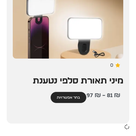
0
מיני תאורת סלפי נטענת
97
₪
–
81
₪
בחר אפשרויות