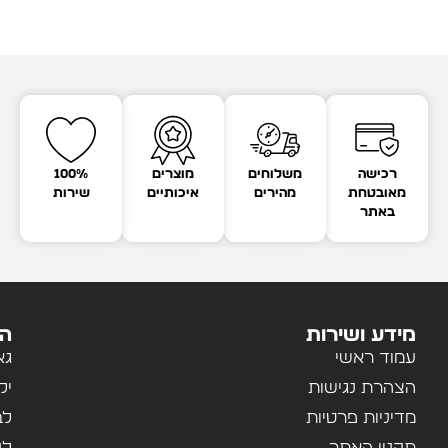
רכישה
משלוחים
מוצרים
100%
מאובטחת
מהירים
איכותיים
שירות
באתר
מידע ושירות
הק
עמוד ראשי
גא
הצהרת נגישות
יל
מדיניות פרטיות
לב
תקנון האתר
לנ