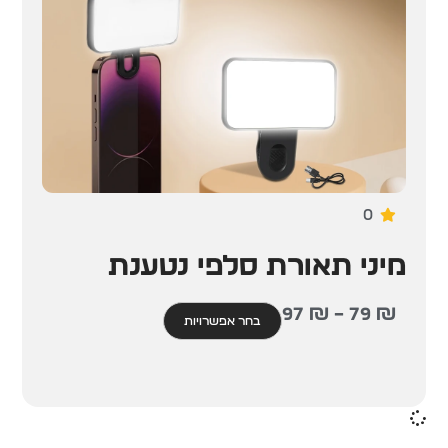
0
מיני תאורת סלפי נטענת
97
₪
–
79
₪
בחר אפשרויות