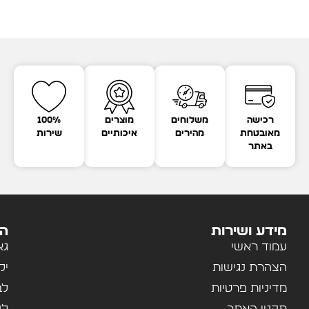
רכישה
משלוחים
מוצרים
100%
מאובטחת
מהירים
איכותיים
שירות
באתר
מידע ושירות
הק
עמוד ראשי
גא
הצהרת נגישות
יל
מדיניות פרטיות
לב
תקנון האתר
לנ