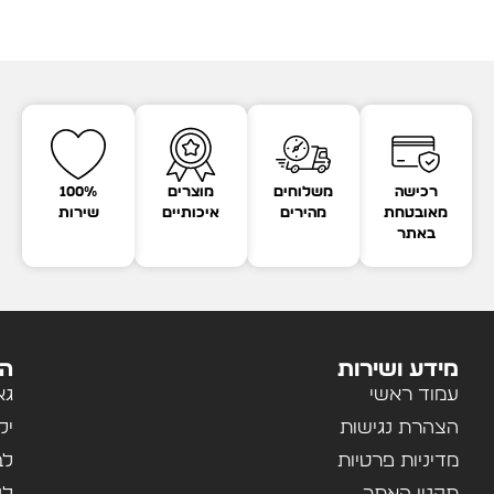
רכישה
משלוחים
מוצרים
100%
מאובטחת
מהירים
איכותיים
שירות
באתר
מידע ושירות
הק
עמוד ראשי
גא
הצהרת נגישות
יל
מדיניות פרטיות
לב
תקנון האתר
לנ