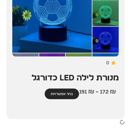
0
מנורת לילה LED כדורגל
191
₪
–
172
₪
בחר אפשרויות