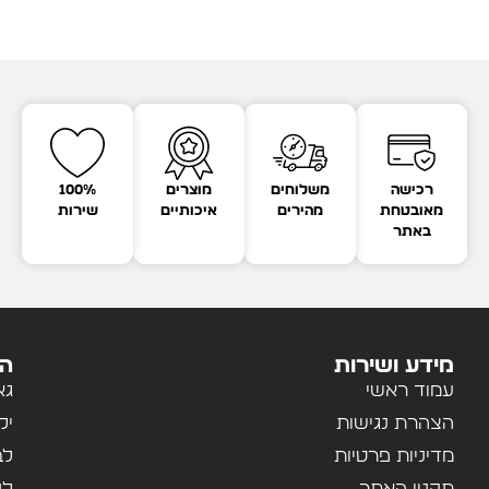
רכישה
משלוחים
מוצרים
100%
מאובטחת
מהירים
איכותיים
שירות
באתר
מידע ושירות
הק
עמוד ראשי
גא
הצהרת נגישות
יל
מדיניות פרטיות
לב
תקנון האתר
לנ