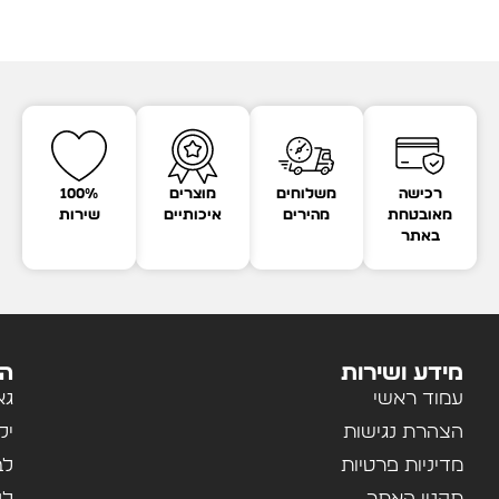
רכישה
משלוחים
מוצרים
100%
מאובטחת
מהירים
איכותיים
שירות
באתר
מידע ושירות
הק
עמוד ראשי
גא
הצהרת נגישות
יל
מדיניות פרטיות
לב
תקנון האתר
לנ