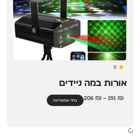
0
אורות במה ניידים
206
₪
–
191
₪
בחר אפשרויות