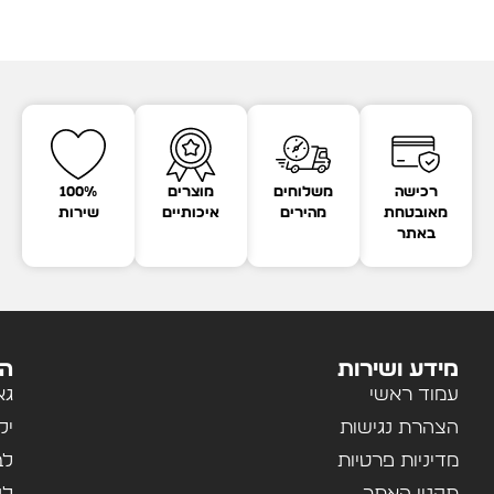
רכישה
משלוחים
מוצרים
100%
מאובטחת
מהירים
איכותיים
שירות
באתר
מידע ושירות
הק
עמוד ראשי
גא
הצהרת נגישות
יל
מדיניות פרטיות
לב
תקנון האתר
לנ