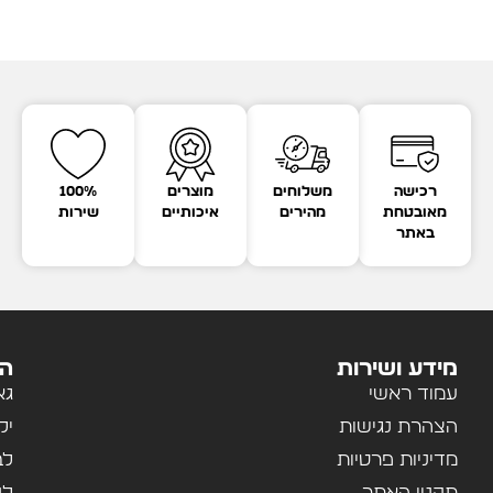
רכישה
משלוחים
מוצרים
100%
מאובטחת
מהירים
איכותיים
שירות
באתר
מידע ושירות
הק
עמוד ראשי
גא
הצהרת נגישות
יל
מדיניות פרטיות
לב
תקנון האתר
לנ