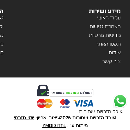
מידע ושירות
הק
עמוד ראשי
גא
הצהרת נגישות
יל
מדיניות פרטיות
לב
תקנון האתר
לנ
אודות
ספ
צור קשר
© כל הזכויות שמורות
© כל הזכויות שמורות 2026
עיצוב ואפיון:
יוסי מזרחי
פיתוח ע"י:
YMDigital