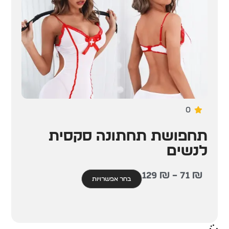
0
תחפושת תחתונה סקסית
לנשים
129
₪
–
71
₪
בחר אפשרויות