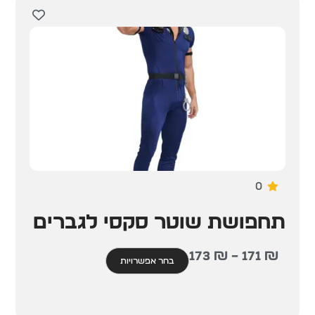
0
תחפושת שוטר סקסי לגברים
173
₪
–
171
₪
בחר אפשרויות