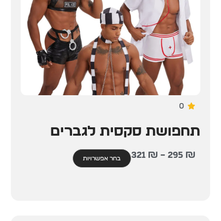
0
תחפושת סקסית לגברים
321
₪
–
295
₪
בחר אפשרויות