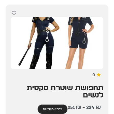
0
תחפושת שוטרת סקסית
לנשים
251
₪
–
224
₪
בחר אפשרויות