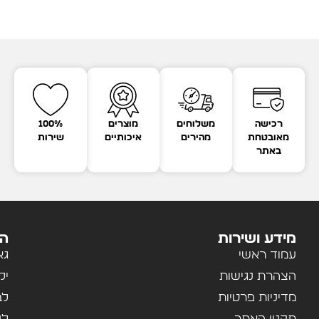
רכישה
משלוחים
מוצרים
100%
מאובטחת
מהירים
איכותיים
שירות
באתר
מידע ושירות
הק
עמוד ראשי
גא
הצהרת נגישות
יל
מדיניות פרטיות
לב
תקנון האתר
לנ