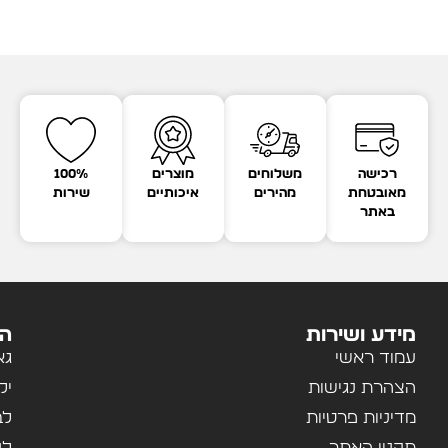
רכישה
משלוחים
מוצרים
100%
מאובטחת
מהירים
איכותיים
שירות
באתר
מידע ושירות
הק
עמוד ראשי
גא
הצהרת נגישות
יל
מדיניות פרטיות
לב
תקנון האתר
לנ