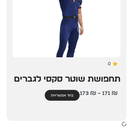
0
תחפושת שוטר סקסי לגברים
173
₪
–
171
₪
בחר אפשרויות