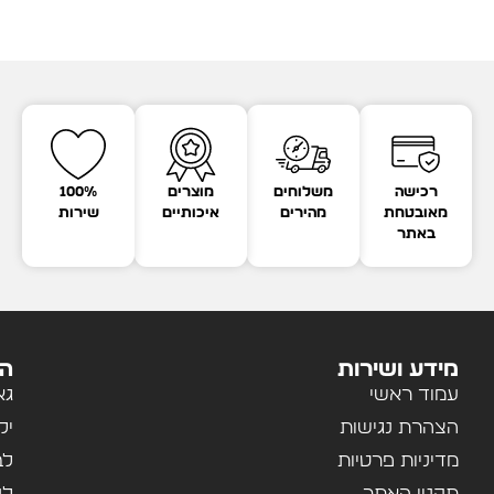
רכישה
משלוחים
מוצרים
100%
מאובטחת
מהירים
איכותיים
שירות
באתר
מידע ושירות
הק
עמוד ראשי
גא
הצהרת נגישות
יל
מדיניות פרטיות
לב
תקנון האתר
לנ