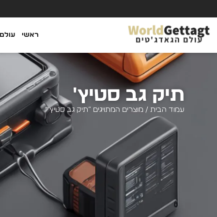
ראשי
עולם 
תיק גב סטיץ'
עמוד הבית
/ מוצרים המתויגים “תיק גב סטיץ'”