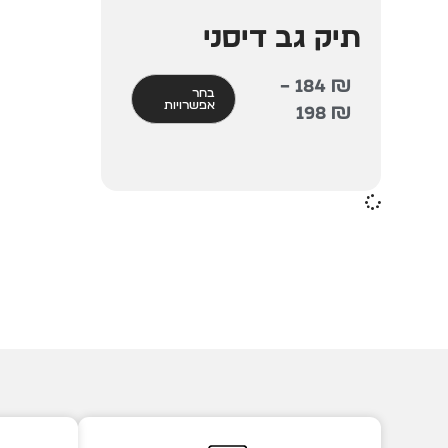
תיק גב דיסני
–
184
₪
בחר
אפשרויות
198
₪