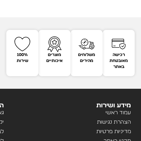
רכישה
משלוחים
מוצרים
100%
מאובטחת
מהירים
איכותיים
שירות
באתר
מידע ושירות
הק
עמוד ראשי
גא
הצהרת נגישות
יל
מדיניות פרטיות
לב
תקנון האתר
לנ