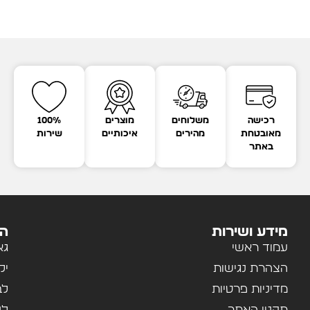
רכישה
משלוחים
מוצרים
100%
מאובטחת
מהירים
איכותיים
שירות
באתר
מידע ושירות
הק
עמוד ראשי
גא
הצהרת נגישות
יל
מדיניות פרטיות
לב
תקנון האתר
לנ