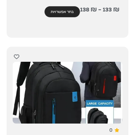
138
₪
–
133
₪
בחר אפשרויות
0