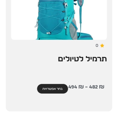
0
תרמיל לטיולים
494
₪
–
482
₪
בחר אפשרויות