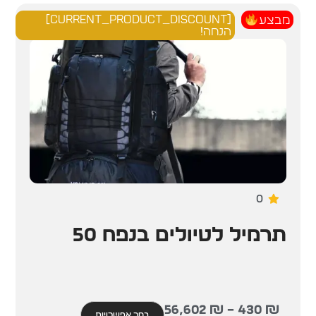
[current_product_discount]
מבצע
הנחה!
0
תרמיל לטיולים בנפח 50
56,602
₪
–
430
₪
בחר אפשרויות