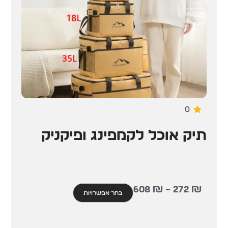
0
תיק אוכל לקמפינג ופיקניק
608
₪
–
272
₪
בחר אפשרויות