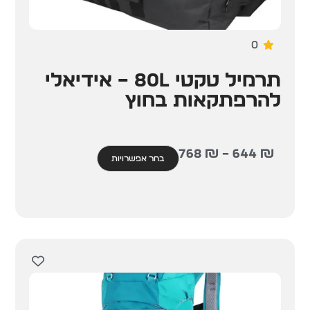
0
תרמיל טקטי 80L – אידיאלי
להרפתקאות בחוץ
768
₪
–
644
₪
בחר אפשרויות