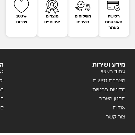
רכישה
משלוחים
מוצרים
100%
מאובטחת
מהירים
איכותיים
שירות
באתר
מידע ושירות
הק
עמוד ראשי
גא
הצהרת נגישות
יל
מדיניות פרטיות
לב
תקנון האתר
לנ
אודות
ספ
צור קשר