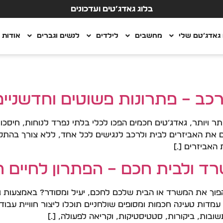
בלוג גאדג’טים ועדכונים
גאדג’טם שלי
מחשבים
לילדים
לנשים וגברים
אודות
רכב – פתרונות פשוטים וחדשניים
 ויותר, גאדג’טים חכמים הפכו לכלי בלתי נפרד לנוחות, חיסכון ב
די הופכים את האביזרים לבית ולרכב לנגישים לכל אחד, ללא צורך ב
האביזרים […]
 ולבית חכם – הפתרון לחיים חכ
וך את המשרד או הבית שלכם לחכם, יעיל ומסודר? באמצעות גא
עמדות טעינה חכמות ומסופים שולחניים תוכלו ליצור חוויית עבוד
בות, ביקורות, סטטיסטיקות, וקריאה לפעולה, […]