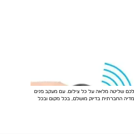
ועיים וליצור תוכן איכותי בקלות? מעמד לטלפון חכם עם מעקב פנים AI מבית YTGEE מעניק לכם שליטה מלאה על כל צילום. עם מעקב פנים
 וליצור תוכן למדיה החברתית בדיוק מושלם, בכל מקום ובכל