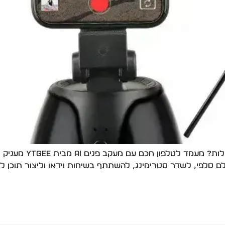
רוצים לצלם סלפי מקצ
רחוק ויכולת סיבוב 360°, תוכלו לצלם סלפי, לשדר סטרימינג, להשתתף בשיחות וידאו