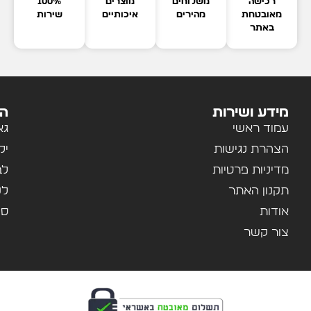
רכישה
משלוחים
מוצרים
100%
מאובטחת
מהירים
איכותיים
שירות
באתר
מידע ושירות
הק
עמוד ראשי
גא
הצהרת נגישות
יל
מדיניות פרטיות
לב
תקנון האתר
לנ
אודות
ספ
צור קשר