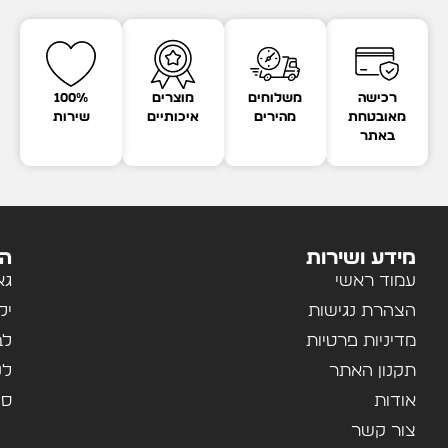
רכישה
משלוחים
מוצרים
100%
מאובטחת
מהירים
איכותיים
שירות
באתר
מידע ושירות
הק
עמוד ראשי
גא
הצהרת נגישות
יל
מדיניות פרטיות
לב
תקנון האתר
לנ
אודות
ספ
צור קשר