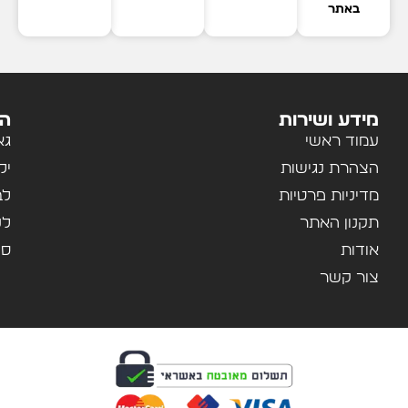
באתר
מידע ושירות
הק
עמוד ראשי
גא
הצהרת נגישות
יל
מדיניות פרטיות
לב
תקנון האתר
לנ
אודות
ספ
צור קשר