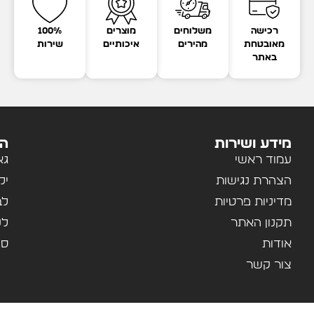
רכישה
משלוחים
מוצרים
100%
מאובטחת
מהירים
איכותיים
שירות
באתר
מידע ושירות
הק
עמוד ראשי
גא
הצהרת נגישות
יל
מדיניות פרטיות
לב
תקנון האתר
לנ
אודות
ספ
צור קשר