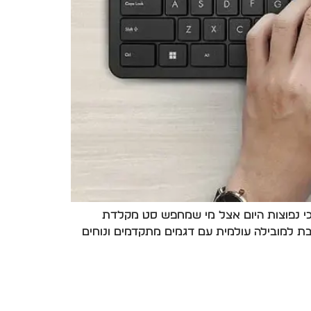
, אתה לא לבד.זו אחת ההתלבטויות הכי נפוצות היום אצל מי שמחפש סט מקלדת
י טוב לשימוש יומיומי. מצד אחד, ASUS מציעה פתרונות פשוטים וזולים.מצד שני, Logitech נחשבת למובילה עולמית עם דגמים מתקדמים ונוחים