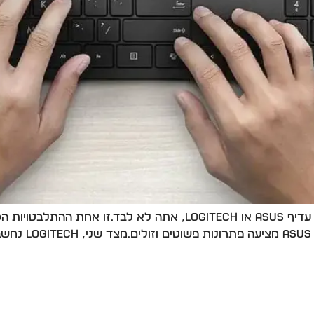
אם אתה שואל את עצמך איזה סט מקלדת ועכבר עדיף ASUS או Logitech
ועכבר אלחוטי הכ