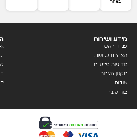
באתר
מידע ושירות
הק
עמוד ראשי
גא
הצהרת נגישות
יל
מדיניות פרטיות
לב
תקנון האתר
לנ
אודות
ספ
צור קשר