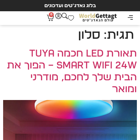
בלוג גאדג’טים ועדכונים
0
תגית:
סלון
תאורת LED חכמה Tuya
Smart WiFi 24W – הפוך את
הבית שלך לחכם, מודרני
ומואר