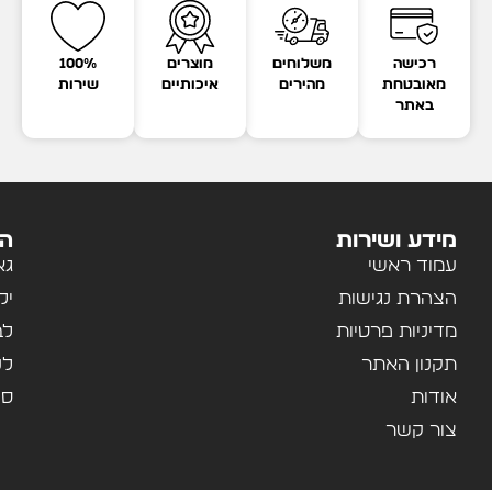
רכישה
משלוחים
מוצרים
100%
מאובטחת
מהירים
איכותיים
שירות
באתר
מידע ושירות
הק
עמוד ראשי
גא
הצהרת נגישות
יל
מדיניות פרטיות
לב
תקנון האתר
לנ
אודות
ספ
צור קשר