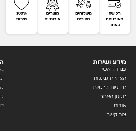
רכישה
משלוחים
מוצרים
100%
מאובטחת
מהירים
איכותיים
שירות
באתר
מידע ושירות
הק
עמוד ראשי
גא
הצהרת נגישות
יל
מדיניות פרטיות
לב
תקנון האתר
לנ
אודות
ספ
צור קשר