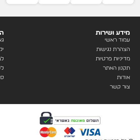
מידע ושירות
הק
עמוד ראשי
גא
הצהרת נגישות
יל
מדיניות פרטיות
לב
תקנון האתר
לנ
אודות
ספ
צור קשר