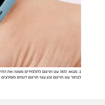
לבחור עט תרגום נכון עטי תרגום דגמים מומלצים לשנת 2026 מוצר תמונה יתרונות קישור עט תרגום חכם 142 שפות תרגום מהיר, קל ונייד, תמיכ