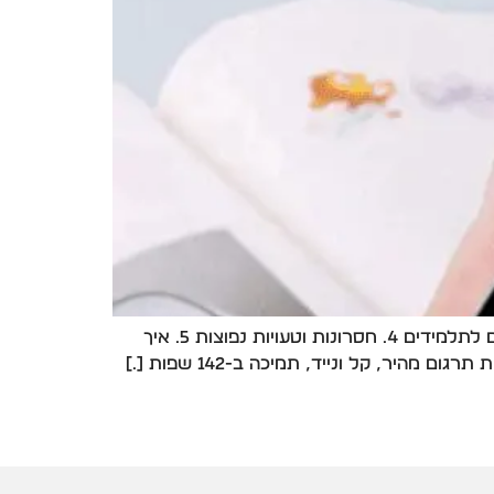
1. מבוא: למה עט תרגום לתלמידים משנה את הדרך ללמוד 2. מה זה עט תרגום ואיך הוא עובד 3. יתרונות עט תרגום לתלמידים 4. חסרונות וטעויות נפוצות 5. איך