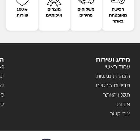
רכישה
משלוחים
מוצרים
100%
מאובטחת
מהירים
איכותיים
שירות
באתר
מידע ושירות
הק
עמוד ראשי
גא
הצהרת נגישות
יל
מדיניות פרטיות
לב
תקנון האתר
לנ
אודות
ספ
צור קשר