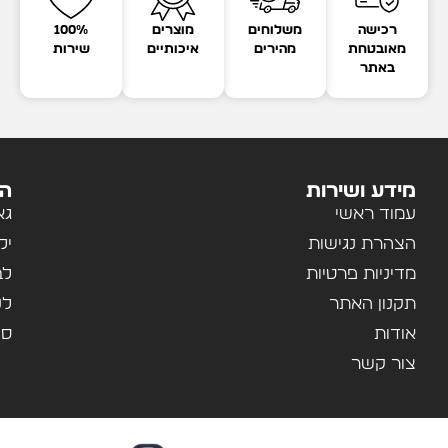
רכישה
משלוחים
מוצרים
100%
מאובטחת
מהירים
איכותיים
שירות
באתר
מידע ושירות
הק
עמוד ראשי
גא
הצהרת נגישות
יל
מדיניות פרטיות
לב
תקנון האתר
לנ
אודות
ספ
צור קשר