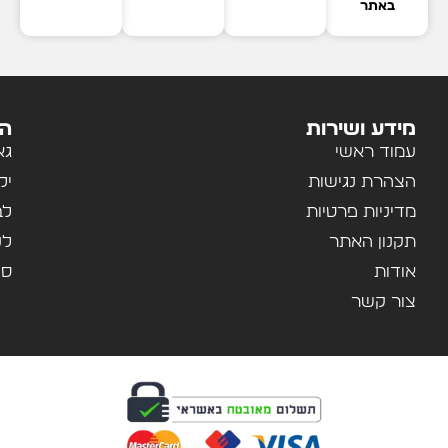
באתר
מידע ושירות
הק
עמוד ראשי
גא
הצהרת נגישות
יל
מדיניות פרטיות
לב
תקנון האתר
לנ
אודות
ספ
צור קשר