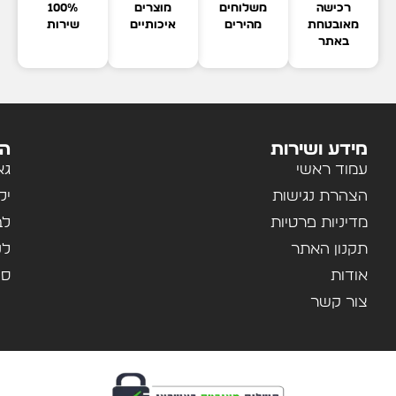
רכישה
משלוחים
מוצרים
100%
מאובטחת
מהירים
איכותיים
שירות
באתר
מידע ושירות
הק
עמוד ראשי
גא
הצהרת נגישות
יל
מדיניות פרטיות
לב
תקנון האתר
לנ
אודות
ספ
צור קשר